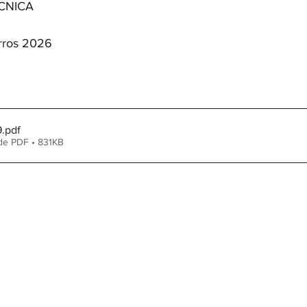
CNICA
rros 2026
9
.pdf
de PDF • 831KB