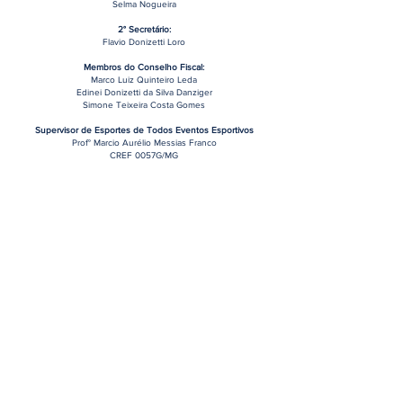
Selma Nogueira
2° Secretário:
Flavio Donizetti Loro
Membros do Conselho Fiscal:
Marco Luiz Quinteiro Leda
Edinei Donizetti da Silva Danziger
Simone Teixeira Costa Gomes
Supervisor de Esportes de Todos Eventos Esportivos
Prof° Marcio Aurélio Messias Franco
CREF 0057G/MG