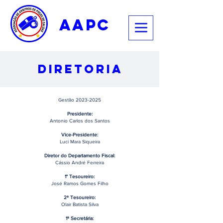
aapc
Diretoria
Gestão
2023-2025
Presidente:
Antonio Carlos dos Santos
Vice-Presidente:
Luci Mara Siqueira
Diretor do Departamento Fiscal:
Cássio André Ferreira
1° Tesoureiro:
José Ramos Gomes Filho
2ª Tesoureiro:
Olair Batista Silva
1ª Secretária: