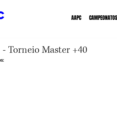
c
AAPC
CAMPEONATO
 - Torneio Master +40
s: