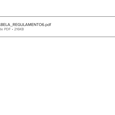
TABELA_REGULAMENTO6
.pdf
de PDF • 216KB