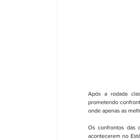
Após a rodada class
prometendo confronto
onde apenas as melho
Os confrontos das q
acontecerem no Está