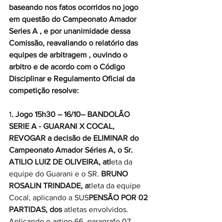
baseando nos fatos ocorridos no jogo 
em questão do Campeonato Amador 
Series A , e por unanimidade dessa 
Comissão, reavaliando o relatório das 
equipes de arbitragem , ouvindo o 
arbitro e de acordo com o Código 
Disciplinar e Regulamento Oficial da 
competição resolve:
1
. Jogo 15h30 – 16/10– BANDOLÃO 
SERIE A - GUARANI X COCAL,
REVOGAR a decisão de ELIMINAR do 
Campeonato Amador Séries A, o Sr. 
ATILIO LUIZ DE OLIVEIRA, atl
eta da 
equipe do Guarani e o SR.
 BRUNO 
ROSALIN TRINDADE, a
tleta da equipe 
Cocal, aplicando a SUS
PENSÃO POR 02 
PARTIDAS, dos 
atletas envolvidos. 
Aplicando o artigo 66. paragrafo 07 . 