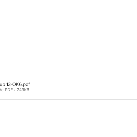
Sub 13-OK6
.pdf
de PDF • 243KB