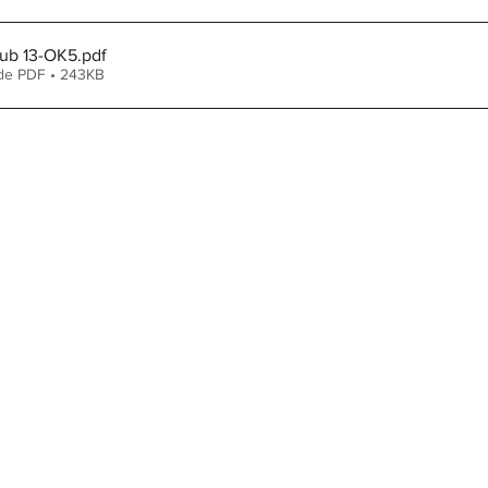
Sub 13-OK5
.pdf
de PDF • 243KB