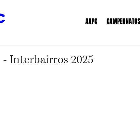
c
AAPC
CAMPEONATO
 - Interbairros 2025