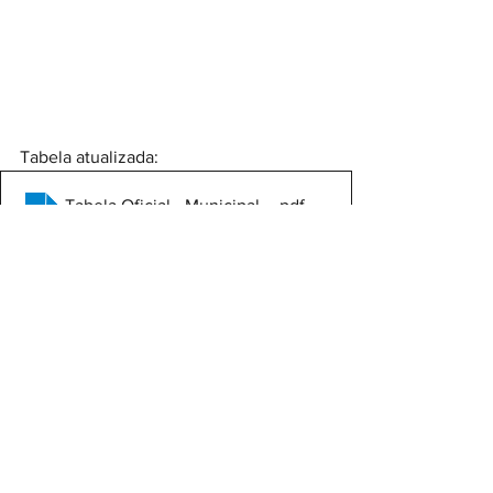
Tabela atualizada:
Tabela Oficial - Municipal Society Masculino 2025 - OK
.pdf
Fazer download de PDF • 222KB