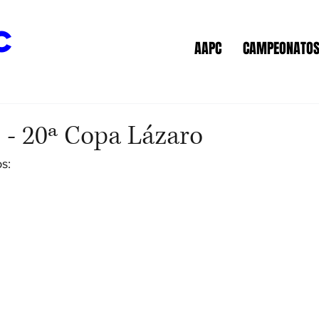
c
AAPC
CAMPEONATO
 - 20ª Copa Lázaro
s: