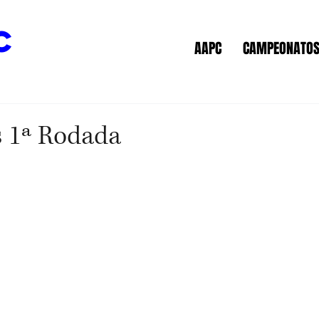
c
AAPC
CAMPEONATO
s 1ª Rodada