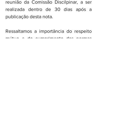
reunião da Comissão Discilpinar, a ser 
realizada dentro de 30 dias após a 
publicação desta nota.
Ressaltamos a importância do respeito 
mútuo e do cumprimento das normas 
estabelecidas para a preservação da 
integridade e fair play no esporte.
Atenciosamente,
Comissão Disciplinar do Torneio 
Integração 2024 - Taça Luis Troiani
Poços de Caldas, 16 de maio de 2024.
Documento Oficial: