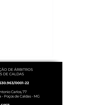
ÇÃO DE ÁRBITROS
S DE CALDAS
530.963/0001-22
tonio Carlos, 77
 - Poços de Caldas - MG
im 06 - Torneio Master +40