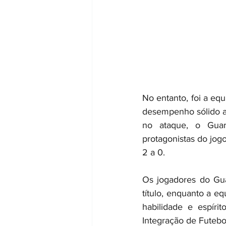
No entanto, foi a eq
desempenho sólido ao
no ataque, o Guar
protagonistas do jogo
2 a 0.
Os jogadores do Gua
título, enquanto a e
habilidade e espíri
Integração de Futeb