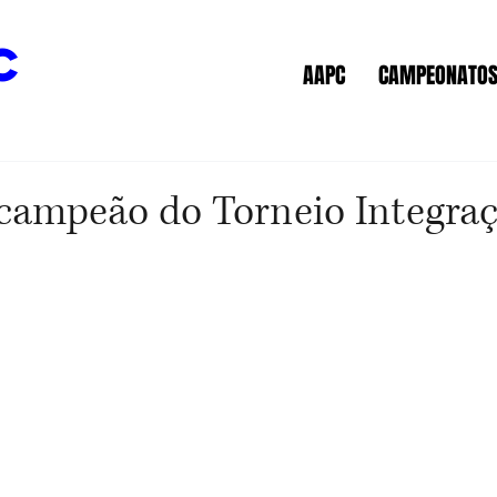
c
AAPC
CAMPEONATO
 campeão do Torneio Integra