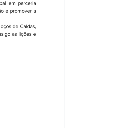
al em parceria 
ião e promover a 
ços de Caldas, 
igo as lições e 