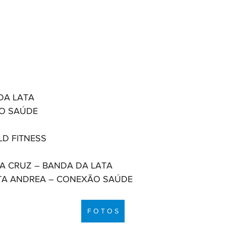
DA LATA
O SAÚDE
D FITNESS
SA CRUZ – BANDA DA LATA
TA ANDREA – CONEXÃO SAÚDE
F O T O S