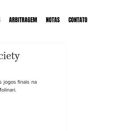
S
ARBITRAGEM
NOTAS
CONTATO
ciety
ogos finais na 
linari. 