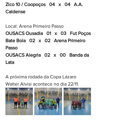
Zico 10 / Coopoços   04   x   04   A.A. 
Caldense
Local: Arena Primeiro Passo
OUSACS Ousadia   01   x   03   Fut Poços
Bate Bola   02   x   02   Arena Primeiro 
Passo
OUSACS Alegria   02   x   00   Banda da 
Lata
A próxima rodada da Copa Lázaro 
Walter Alvisi acontece no dia 22/11.